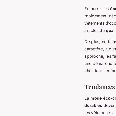
En outre, les
éc
rapidement, néc
vêtements d’occ
articles de
quali
De plus, certain
caractère, ajout
approche, les f
une démarche re
chez leurs enfan
Tendances 
La
mode éco-ch
durables
devena
les vêtements a