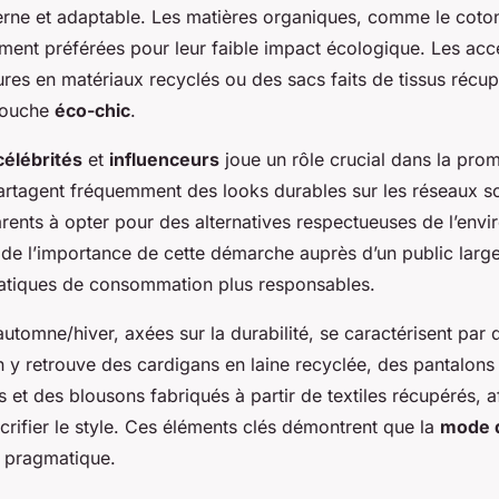
rne et adaptable. Les matières organiques, comme le coton
gement préférées pour leur faible impact écologique. Les acce
res en matériaux recyclés ou des sacs faits de tissus récup
touche
éco-chic
.
célébrités
et
influenceurs
joue un rôle crucial dans la pro
partagent fréquemment des looks durables sur les réseaux so
ents à opter pour des alternatives respectueuses de l’envi
ide l’importance de cette démarche auprès d’un public larg
ratiques de consommation plus responsables.
automne/hiver, axées sur la durabilité, se caractérisent par 
n y retrouve des cardigans en laine recyclée, des pantalons
s et des blousons fabriqués à partir de textiles récupérés, a
acrifier le style. Ces éléments clés démontrent que la
mode 
t pragmatique.