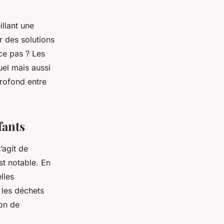
llant une
r des solutions
-ce pas ? Les
uel mais aussi
profond entre
fants
’agit de
t notable. En
lles
 les déchets
ion de