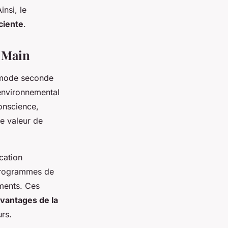
insi, le
ciente
.
 Main
mode seconde
 environnemental
onscience,
e valeur de
cation
 programmes de
ements. Ces
vantages de la
rs.