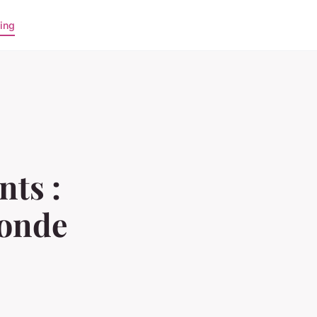
ing
ts :
conde