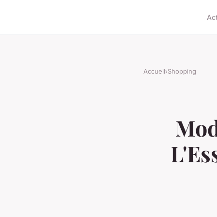
Ac
Accueil
›
Shopping
Mod
L'Es