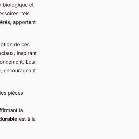
 biologique et
ssoires, tels
érés, apportent
motion de ces
ciaux, inspirant
ronnement. Leur
e, encourageant
des pièces
ffirmant la
durable
est à la