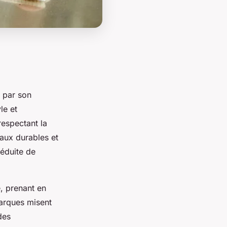
par son
le et
respectant la
iaux durables et
éduite de
é, prenant en
marques misent
des