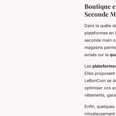
Boutique e
Seconde M
Dans la quête 
plateformes en l
seconde main of
magasins permett
avisés sur la
qua
Les
plateformes
Elles proposent
LeBonCoin se dé
optimiser vos ach
vêtements, garan
Enfin, quelques
minutieusement 