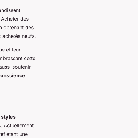
andissent
 Acheter des
n obtenant des
x achetés neufs.
e et leur
embrassant cette
ussi soutenir
conscience
s
styles
. Actuellement,
eflétant une