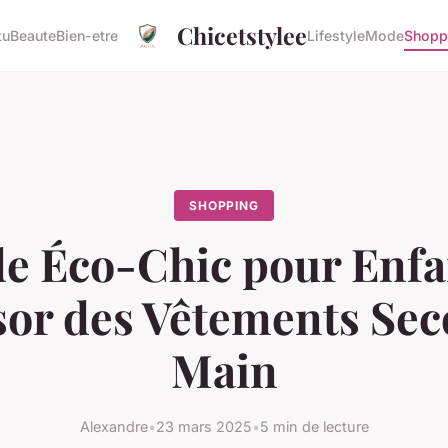
Chicetstylee
tu
Beaute
Bien-etre
Lifestyle
Mode
Shopp
SHOPPING
e Éco-Chic pour Enfan
sor des Vêtements Se
Main
Alexandre
•
23 mars 2025
•
5 min de lecture