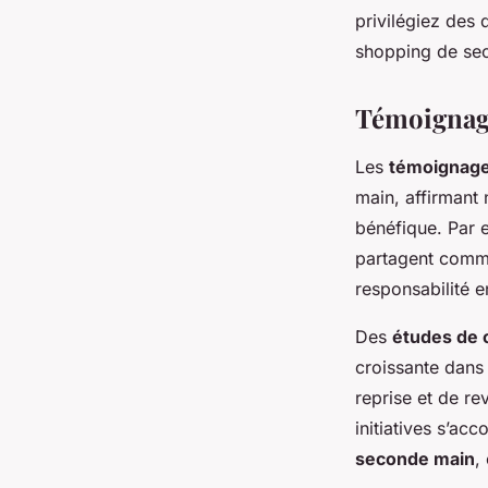
privilégiez des 
shopping de sec
Témoignage
Les
témoignage
main, affirmant
bénéfique. Par 
partagent comme
responsabilité e
Des
études de 
croissante dan
reprise et de r
initiatives s’a
seconde main
,