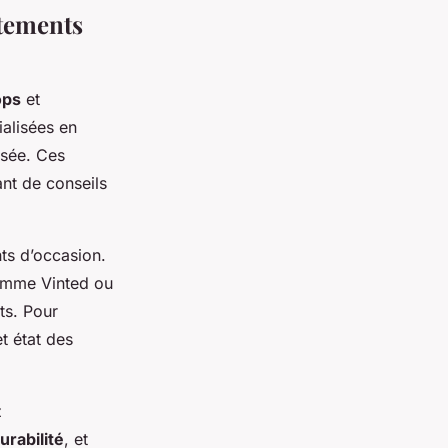
êtements
ops
et
ialisées en
isée. Ces
ant de conseils
nts d’occasion.
comme Vinted ou
ts. Pour
et état des
z
urabilité
, et