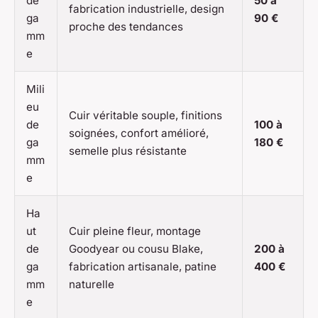
de
50 à
fabrication industrielle, design
ga
90 €
proche des tendances
mm
e
Mili
eu
Cuir véritable souple, finitions
de
100 à
soignées, confort amélioré,
ga
180 €
semelle plus résistante
mm
e
Ha
ut
Cuir pleine fleur, montage
de
Goodyear ou cousu Blake,
200 à
ga
fabrication artisanale, patine
400 €
mm
naturelle
e