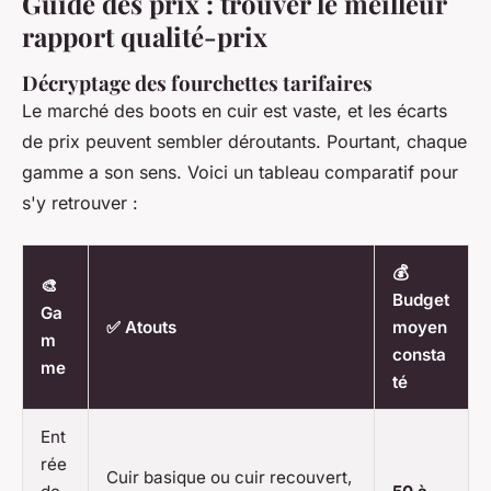
Guide des prix : trouver le meilleur
rapport qualité-prix
Décryptage des fourchettes tarifaires
Le marché des boots en cuir est vaste, et les écarts
de prix peuvent sembler déroutants. Pourtant, chaque
gamme a son sens. Voici un tableau comparatif pour
s'y retrouver :
💰
🎨
Budget
Ga
✅ Atouts
moyen
m
consta
me
té
Ent
rée
Cuir basique ou cuir recouvert,