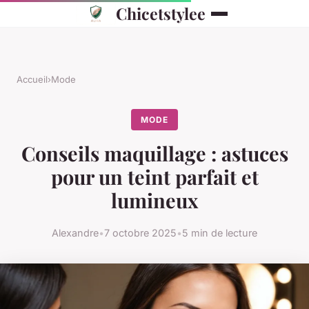
Chicetstylee
Accueil
›
Mode
MODE
Conseils maquillage : astuces
pour un teint parfait et
lumineux
Alexandre
•
7 octobre 2025
•
5 min de lecture