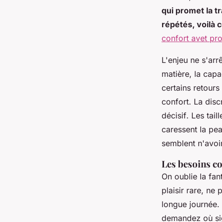
qui promet la t
répétés, voilà 
confort avet pr
L'enjeu ne s'arr
matière, la capac
certains retour
confort.
La disc
décisif
. Les tail
caressent la pea
semblent n'avoi
Les besoins c
On oublie la fan
plaisir rare, ne
longue journée. 
demandez où si