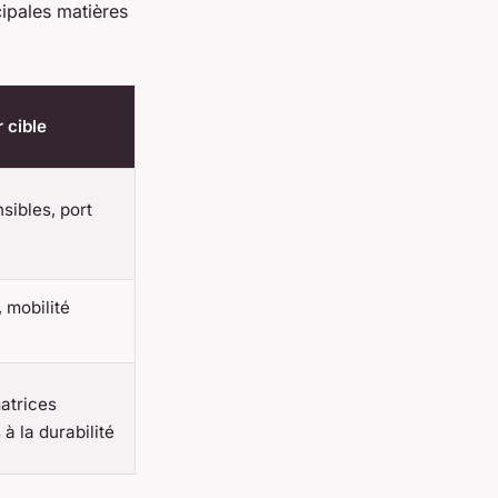
cipales matières
r cible
sibles, port
 mobilité
trices
 à la durabilité