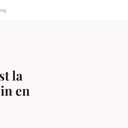
ing
st la
in en