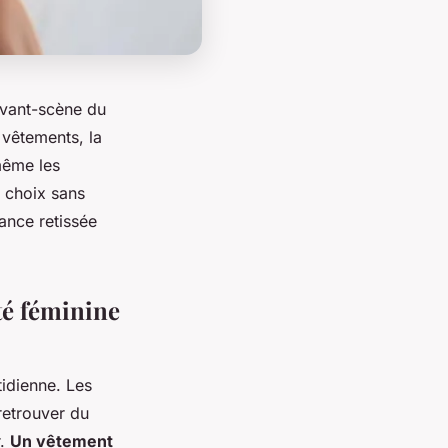
'avant-scène du
 vêtements, la
même les
e choix sans
iance retissée
ité féminine
tidienne. Les
 retrouver du
r.
Un vêtement