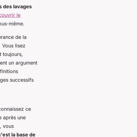
s des lavages
ouvrir le
 vous-même.
érance de la
. Vous lisez
 toujours,
ient un argument
finitions
vages successifs
 connaissez ce
ne après une
e, vous
'est la base de