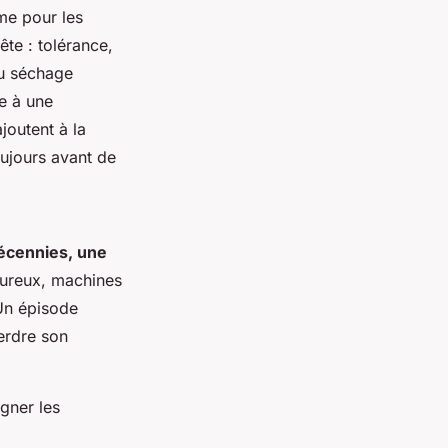
ême pour les
ête : tolérance,
du séchage
ve à une
joutent à la
oujours avant de
décennies, une
goureux, machines
 Un épisode
perdre son
gner les