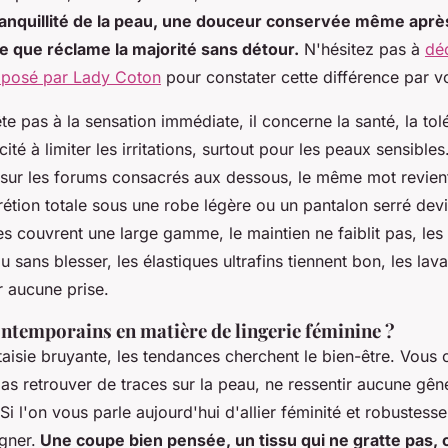
ranquillité de la peau, une douceur conservée même aprè
ce que réclame la majorité sans détour.
N'hésitez pas à
déc
oposé par Lady Coton
pour constater cette différence par
ête pas à la sensation immédiate, il concerne la santé, la tol
ité à limiter les irritations, surtout pour les peaux sensibles
s sur les forums consacrés aux dessous, le même mot revient
rétion totale sous une robe légère ou un pantalon serré dev
les couvrent une large gamme, le maintien ne faiblit pas, les 
u sans blesser, les élastiques ultrafins tiennent bon, les la
r aucune prise.
ontemporains en matière de lingerie féminine ?
taisie bruyante, les tendances cherchent le bien-être. Vous
 pas retrouver de traces sur la peau, ne ressentir aucune gê
Si l'on vous parle aujourd'hui d'allier féminité et robustess
gner.
Une coupe bien pensée, un tissu qui ne gratte pas, c