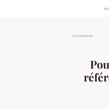
Ac
Accueil
›
Mode
Pour
réfé