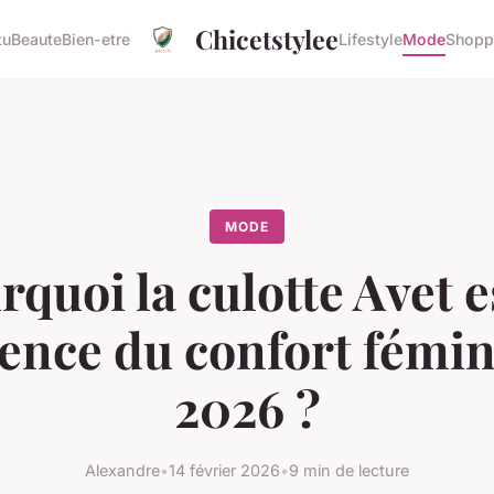
Chicetstylee
tu
Beaute
Bien-etre
Lifestyle
Mode
Shopp
MODE
quoi la culotte Avet e
rence du confort fémin
2026 ?
Alexandre
•
14 février 2026
•
9 min de lecture