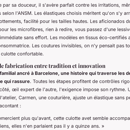
par sa douceur, il s'avère parfait contre les irritations, m
selon l'ANSM. Les élastiques choisis méritent qu'on s'y arr
ottements, facilité pour les tailles hautes. Les aficionados 
our les microfibres, rien à redire, vous passez d'une lessi
i immédiate sans effort.
Les modèles en tissus éco-certifiés a
consommatrice
. Les coutures invisibles, on n'y pensait pas t
 culotte confortable.
e fabrication entre tradition et innovation
 familial ancré à Barcelone, une histoire qui traverse les 
le qui rassure
. Toutes les étapes profitent de contrôles ri
 côté, œil expert de l'autre, l'exigence impose son rythme.
'atelier, Carmen, une couturière, ajuste un élastique sans 
racontant :
mercient plus qu'avant, cette culotte avet semble accompa
ns, elles n'en parlaient pas il y a quinze ans. »