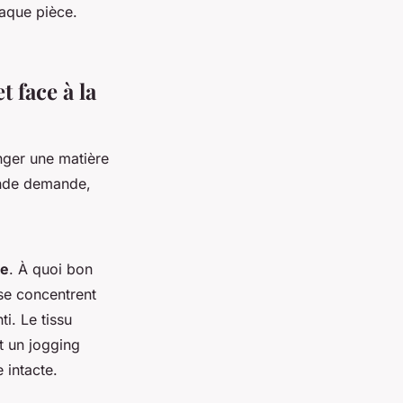
haque pièce.
t face à la
nger une matière
onde demande,
le
. À quoi bon
 se concentrent
nti.
Le tissu
t un jogging
 intacte.