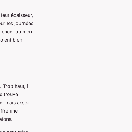
 leur épaisseur,
our les journées
alence, ou bien
soient bien
. Trop haut, il
se trouve
be, mais assez
offre une
alons.
n petit talon