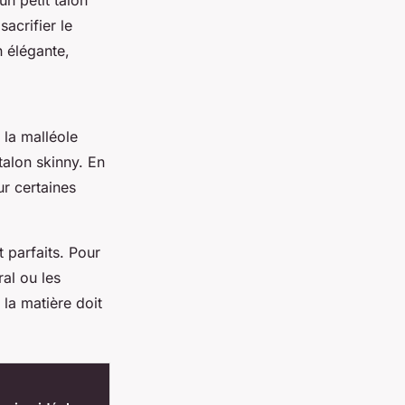
acrifier le
n élégante,
 la malléole
talon skinny. En
ur certaines
 parfaits. Pour
ral ou les
 la matière doit