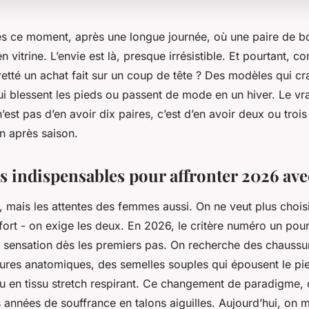
es ce moment, après une longue journée, où une paire de b
en vitrine. L’envie est là, presque irrésistible. Et pourtant, 
etté un achat fait sur un coup de tête ? Des modèles qui c
ui blessent les pieds ou passent de mode en un hiver. Le vra
n’est pas d’en avoir dix paires, c’est d’en avoir deux ou troi
n après saison.
s indispensables pour affronter 2026 avec
 mais les attentes des femmes aussi. On ne veut plus choisi
ort - on exige les deux. En 2026, le critère numéro un pour
 la sensation dès les premiers pas. On recherche des chauss
res anatomiques, des semelles souples qui épousent le pied
u en tissu stretch respirant. Ce changement de paradigme, c
 années de souffrance en talons aiguilles. Aujourd’hui, on 