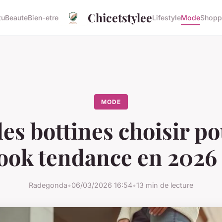
Chicetstylee
tu
Beaute
Bien-etre
Lifestyle
Mode
Shopp
MODE
es bottines choisir p
ook tendance en 2026
Radegonda
•
06/03/2026 16:54
•
13 min de lecture