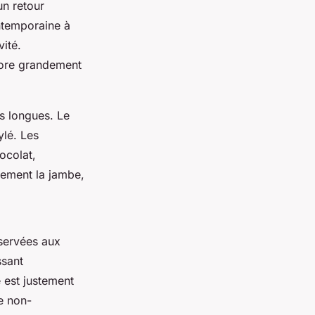
un retour
ntemporaine à
ité.
liore grandement
es longues. Le
ylé. Les
ocolat,
llement la jambe,
éservées aux
ssant
e est justement
de non-