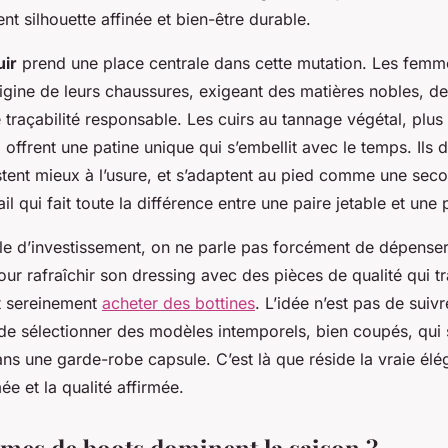
ent silhouette affinée et bien-être durable.
uir
prend une place centrale dans cette mutation. Les femm
origine de leurs chaussures, exigeant des matières nobles, des
 traçabilité responsable. Les cuirs au tannage végétal, plu
 offrent une patine unique qui s’embellit avec le temps. Ils 
stent mieux à l’usure, et s’adaptent au pied comme une sec
il qui fait toute la différence entre une paire jetable et une 
le d’investissement, on ne parle pas forcément de dépenser
our rafraîchir son dressing avec des pièces de qualité qui tr
t sereinement
acheter des bottines
. L’idée n’est pas de sui
de sélectionner des modèles intemporels, bien coupés, qui s
ns une garde-robe capsule. C’est là que réside la vraie élé
ée et la qualité affirmée.