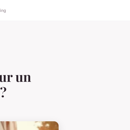
ing
our un
 ?