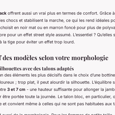
rack
offrent aussi un vrai plus en termes de confort. Grâce à
les chocs et stabilisent la marche, ce qui les rend idéales p
 choisit en noir mat ou en marron foncé pour plus de polyv
ore pour un effet street style assumé. L’essentiel ? Qu’elles 
 la tige pour éviter un effet trop lourd.
 des modèles selon votre morphologie
ilhouettes avec des talons adaptés
’un des éléments les plus décisifs dans le choix d’une bottine
oureux ; trop plat, il peut alourdir la silhouette. L’équilibre 
ntre
3 et 7 cm
- une hauteur suffisante pour allonger la jam
 être portée toute la journée. Le talon bloc, en particulier, 
le et convient même à celles qui ne sont pas habituées aux t
aussi de la morphologie. Pour les femmes de petite taille, u