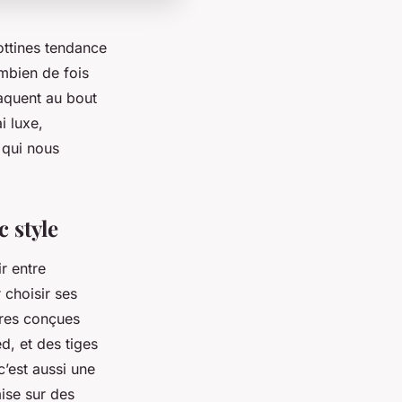
ottines tendance
combien de fois
raquent au bout
i luxe,
s qui nous
 style
r entre
 choisir ses
ures conçues
, et des tiges
’est aussi une
mise sur des