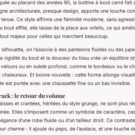
uée au placard des années 90, la bottine à bout carré fait 
ligne architecturale, presque design, apporte une touche co
 tenue. Ce style affirme une féminité moderne, sans agressiv
 bout effilé, elle laisse de la place aux orteils, ce qui amé
 atout majeur pour celles qui marchent beaucoup.
 silhouette, on l’associe à des pantalons fluides ou des jup
la rigidité du bout et la douceur du tissu crée un équilibre st
 velours ou en suède profond, comme le bordeaux ou le ch
et chaleureux. Et bonne nouvelle : cette forme allonge visue
le est portée avec une chaussette fine ou un bas invisible.
rack : le retour du volume
isses et crantées, héritées du style grunge, ne sont plus r
née. Elles s’imposent comme un symbole de caractère, ca
légance d’une robe fluide ou d’un tailleur droit. Ce contrast
 leur charme : il ajoute du peps, de l’audace, et une touche 