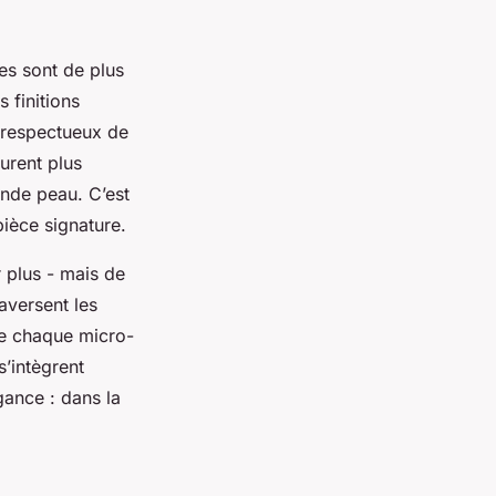
es sont de plus
 finitions
s respectueux de
durent plus
onde peau. C’est
pièce signature.
 plus - mais de
aversent les
vre chaque micro-
’intègrent
gance : dans la