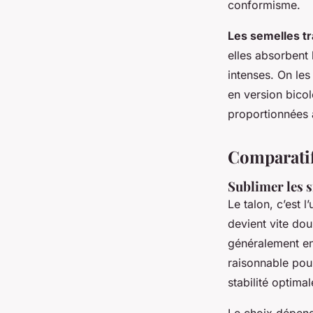
conformisme.
Les semelles t
elles absorbent 
intenses. On les
en version bicol
proportionnées à
Comparatif
Sublimer les s
Le talon, c’est l
devient vite doul
généralement e
raisonnable pour
stabilité optima
Le choix dépend 